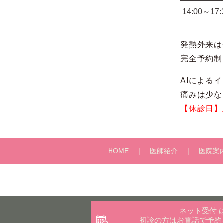
14:00～17:
発熱外来は
完全予約制
AIによる
痛みは少な
【休診日】
HOME
医師紹介
医院案
ネット受付
初診の方はお電話で予約