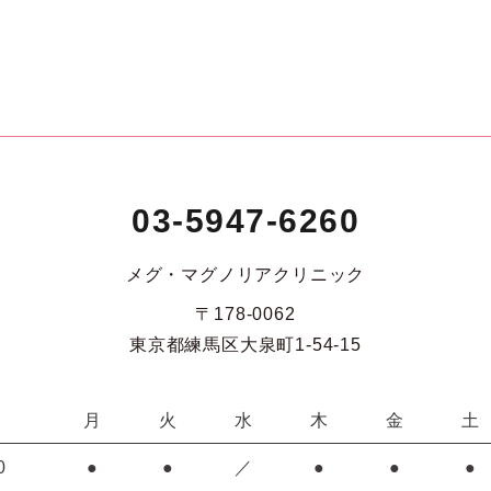
03-5947-6260
メグ・マグノリアクリニック
〒178-0062
東京都練馬区大泉町1-54-15
月
火
水
木
金
土
0
●
●
／
●
●
●