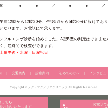
30
●
●
／
●
●
／
午前12時から12時30分、午後5時から5時30分に設けてお
となります。お電話にて承ります。
インフルエンザ診断を始めました。A型B型の判定はできませ
く、短時間で検査ができます。
土曜午後・水曜・日曜祝日
内
交通案内
診療案内
初めての方へ
インタビュ
Copyright © メグ・マグノリアクリニック All Rights Reserved.
はこちら
お電話で
をお願いいたします