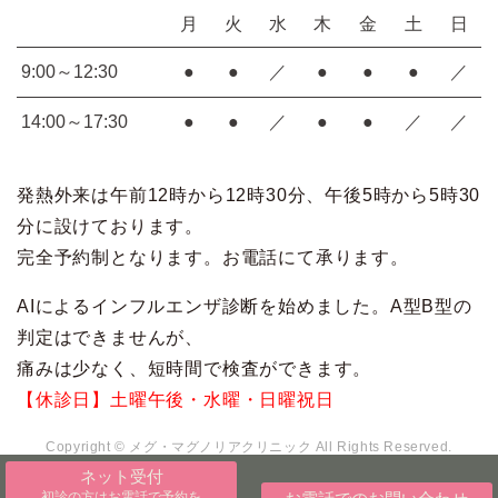
月
火
水
木
金
土
日
9:00～12:30
●
●
／
●
●
●
／
14:00～17:30
●
●
／
●
●
／
／
発熱外来は午前12時から12時30分、午後5時から5時30
分に設けております。
完全予約制となります。お電話にて承ります。
AIによるインフルエンザ診断を始めました。A型B型の
判定はできませんが、
痛みは少なく、短時間で検査ができます。
【休診日】土曜午後・水曜・日曜祝日
Copyright © メグ・マグノリアクリニック All Rights Reserved.
ネット受付
初診の方はお電話で予約を