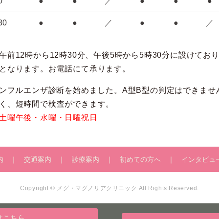
0
●
●
／
●
●
●
30
●
●
／
●
●
／
午前12時から12時30分、午後5時から5時30分に設けてお
となります。お電話にて承ります。
インフルエンザ診断を始めました。A型B型の判定はできませ
く、短時間で検査ができます。
土曜午後・水曜・日曜祝日
内
交通案内
診療案内
初めての方へ
インタビュ
Copyright © メグ・マグノリアクリニック All Rights Reserved.
はこちら